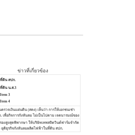
ข่าวที่เกี่ยวข้อง
ที่ดิน สปก.
ที่ดิน น.ส.3
Item 3
Item 4
ตรวจเงินแผ่นดิน (สตง) เห็นว่า การให้เอกชนเช่า
สปก. เพื่อกิจการกังหันลม ไม่เป็นไปตาม เจตนารมณ์ของ
งสูงสุดพิพากษา ให้บริษัทเทพสถิตวินด์ฟาร์มจำกัด
ยุติธุรกิจกังหันลมผลิตไฟฟ้าในที่ดิน สปก.