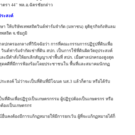
าตรา 44" พล.อ.ฉัตรชัยกล่าว
ประสงค์
กษา ให้บริษัทเทพสถิตวินด์ฟาร์มจำกัด (มหาชน) ยุติธุรกิจกังหันลม
ทพสถิต จ.ชัยภูมิ
ครองกลางที่วินิจฉัยว่า การที่คณะกรรมการปฏิรูปที่ดินเพื่อ
ินด์ฟาร์มจำกัดเช่าที่ดิน สปก. เป็นการใช้ที่ดินผิดวัตถุประสงค์
มีคำสั่งให้ยกเลิกสัญญาเช่าพื้นที่ สปก. เมื่อศาลปกครองสูงสุด
นสุดคดีที่มีการฟ้องร้องโดยประชาชนใน พื้นที่และสมาคมนักกฏ
ประสงค์ ไม่ว่าจะเป็นที่ดินที่มีโฉนด นส.3 แล้วก็ตาม หรือได้รับ
็นที่ดินเพื่อปฏิรูปเป็นเกษตรกรรม ผู้ปฏิรูปต้องเป็นเกษตรกร หรือ
ึงต้องเป็นเกษตรกร
น์อื่นคงต้องมีการแก้กฏหมายให้มีการยกเว้น ผู้ที่จะแก้กฏหมายได้ก็