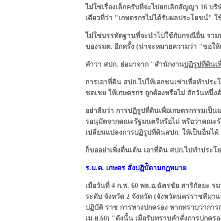
ไม่ใช่เรื่องเล็กครับที่จะไปยกเลิกสัญญา 16 บ
เดียวที่ว่า "เกษตรกรไม่ได้รับผลประโยชน์" 
ไ่ม่ใช่บรรทัดฐานที่จะนำไปใช้กับกรณีอื่น รวม
ของรมต. อีกครั้ง (น่าจะหมายความว่า "ขอให้แ
คำว่า สปก. ย่อมาจาก "สำนักงาน
ปฏิรูปที่ดิน
การเอาที่ดิน สปก.ไปให้เอกชนเช่าเพื่อทำปร
ชดเชย ให้เกษตรกร ถูกต้องหรือไม่ สักวันหนึ่งต
อย่าลืมว่า การปฏิรูปที่ดินเพื่อเกษตรกรรมเป็นม
รอนุมัตจากคณะรัฐมนตรีหรือไม่ หรือว่าคณะร
เปลี่ยนแปลงการปฏิรูปที่ดินสปก. ให้เป็นอื่นได้
ก็ขออย่าเพิ่งตื่นเต้น เอาที่ดิน สปก.ไปทำประ
ร.ม.ต. เกษตร สั่งปฏิบัิตามกฏหมาย
เมื่อวันที่ 4 ก.พ. 60 พล.อ.ฉัตรชัย สาริกัลย
ระดับ จังหวัด 2 จังหวัด (จังหวัดนครราชสีมาและ
ปฏิบัติ ราช การทางปกครอง หากทราบว่าการกระ
เม.ย.60) "ดังนั้น เมื่อรับทราบคำสั่งการปกครอ