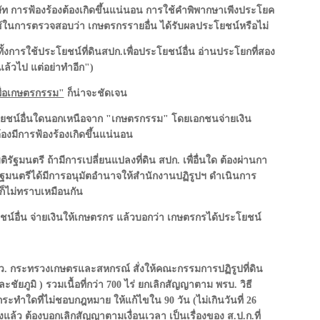
ริษัท การฟ้องร้องต้องเกิดขึ้นแน่นอน การใช้คำพิพากษาเพีงประโยค
ใช้ในการตรวจสอบว่า เกษตรกรรายอื่น ได้รับผลประโยชน์หรือไม่
ทั้งการใช้ประโยชน์ที่ดินสปก.เพื่อประโยชน์อื่น อ่านประโยกที่สอง
ล้วไป แต่อย่าทำอีก")
เพื่อเกษตรกรรม"
ก็น่าจะชัดเจน
ะโยชน์อื่นใดนอกเหนือจาก "เกษตรกรรม" โดยเอกชนจ่ายเงิน
้องมีการฟ้องร้องเกิดขึ้นแน่นอน
ติรัฐมนตรี ถ้ามีการเปลี่ยนแปลงที่ดิน สปก. เพื่อื่นใด ต้องผ่านกา
ัฐมนตรีได้มีการอนุมัตอำนาจให้สำนักงานปฏิรูปฯ ดำเนินการ
 ก็ไม่ทราบเหมือนกัน
โยชน์อื่น จ่ายเงินให้เกษตรกร แล้วบอกว่า เกษตรกรได้ประโยชน์
ะ รมว. กระทรวงเกษตรและสหกรณ์ สั่งให้คณะกรรมการปฏิรูปที่ดิน
ชัยภูมิ ) รวมเนื้อที่กว่า 700 ไร่ ยกเลิกสัญญาตาม พรบ. วิธี
ทำใดที่ไม่ชอบกฎหมาย ให้แก้ไขใน 90 วัน (ไม่เกินวันที่ 26
งแล้ว ต้องบอกเลิกสัญญาตามเงื่อนเวลา เป็นเรื่องของ ส.ป.ก.ที่