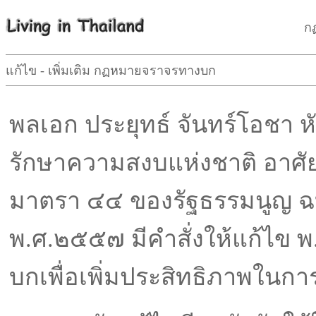
ก
แก้ไข - เพิ่มเติม กฏหมายจราจรทางบก
พลเอก ประยุทธ์ จันทร์โอชา 
รักษาความสงบแห่งชาติ อาศ
มาตรา ๔๔ ของรัฐธรรมนูญ ฉบ
พ.ศ.๒๕๕๗ มีคำสั่งให้แก้ไข 
บกเพื่อเพิ่มประสิทธิภาพในการ