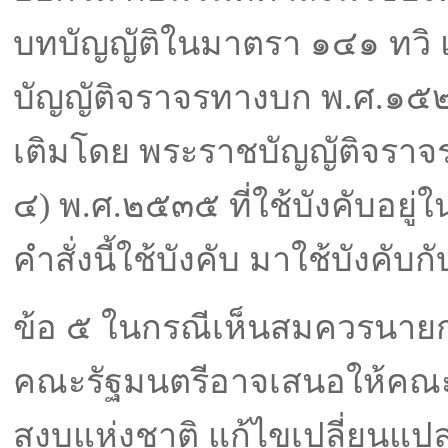
บทบัญญัติในมาตรา ๑๔๑ ทวิ 
บัญญัติจราจรทางบก พ.ศ.๑๕๒๒ 
เติมโดย พระราชบัญญัติจราจร
๔) พ.ศ.๒๕๓๕ ที่ใช้บังคับอยู่ใน
คําสั่งนี้ใช้บังคับ มาใช้บังคับก
ข้อ ๕ ในกรณีเห็นสมควรนายก
คณะรัฐมนตรีอาจเสนอให้คณ
สงบแห่งชาติ แก้ไขเปลี่ยนแปลงค