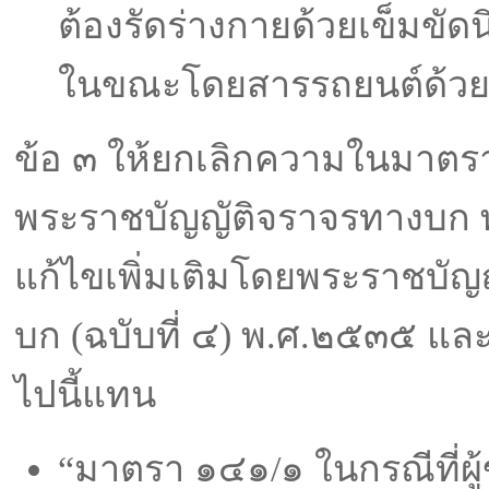
ต้องรัดร่างกายด้วยเข็มขัดนิร
ในขณะโดยสารรถยนต์ด้วย
ข้อ ๓ ให้ยกเลิกความในมาตรา
พระราชบัญญัติจราจรทางบก พ
แก้ไขเพิ่มเติมโดยพระราชบัญ
บก (ฉบับที่ ๔) พ.ศ.๒๕๓๕ แล
ไปนี้แทน
“มาตรา ๑๔๑/๑ ในกรณีที่ผู้ข