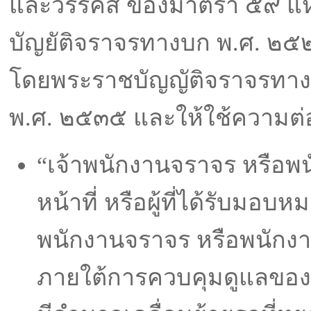
และวรรคสี่ ของมาตรา ๕๙ แ
บัญยัติจราจรทางบก พ.ศ. ๒๕๒
โดยพระราชบัญญัติจราจรทางบก
พ.ศ. ๒๕๓๕ และให้ใช้ความต่
“เจ้าพนักงานจราจร หรือพน
หน้าที่ หรือผู้ที่ได้รับมอบ
พนักงานจราจร หรือพนักงาน
ภายใต้การควบคุมดูแลของ